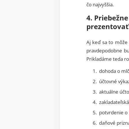
čo najvyššia.
4. Priebežn
prezentovať
Aj keď sa to môže 
pravdepodobne bud
Prikladáme teda r
dohoda o mlča
účtovné výka
aktuálne účt
zakladateľská
potvrdenie o
daňové prizn