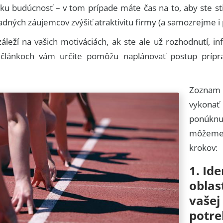
zku budúcnosť – v tom prípade máte čas na to, aby ste sti
padných záujemcov zvýšiť atraktivitu firmy (a samozrejme 
áleží na vašich motiváciách, ak ste ale už rozhodnutí, i
 článkoch vám určite pomôžu naplánovať postup prípr
Zoznam a
vykona
ponúk
môžeme 
krokov:
1. Ide
oblas
vašej
potre