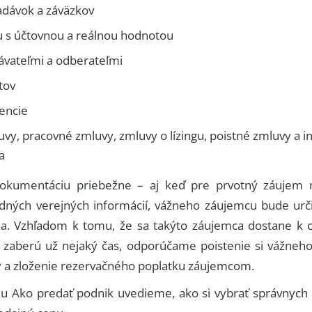
adávok a záväzkov
u s účtovnou a reálnou hodnotou
ávateľmi a odberateľmi
tov
cencie
y, pracovné zmluvy, zmluvy o lízingu, poistné zmluvy a i
a
 dokumentáciu priebežne – aj keď pre prvotný záujem 
dných verejných informácií, vážneho záujemcu bude urči
a. Vzhľadom k tomu, že sa takýto záujemca dostane k ci
 zaberú už nejaký čas, odporúčame poistenie si vážne
y a zloženie rezervačného poplatku záujemcom.
iálu Ako predať podnik uvedieme, ako si vybrať správnych