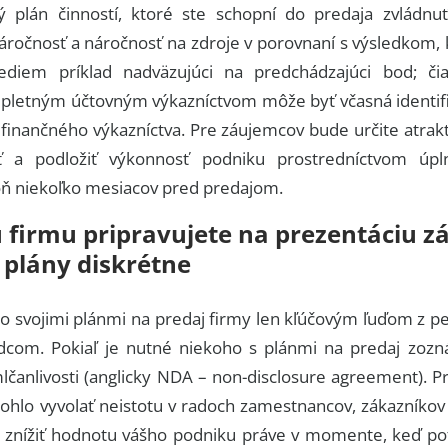
vý plán činností, ktoré ste schopní do predaja zvládnuť
áročnosť a náročnosť na zdroje v porovnaní s výsledkom, 
vediem príklad nadväzujúci na predchádzajúci bod; či
letným účtovným výkazníctvom môže byť včasná identifik
finančného výkazníctva. Pre záujemcov bude určite atrakt
ť a podložiť výkonnosť podniku prostredníctvom úpl
oň niekoľko mesiacov pred predajom.
u firmu pripravujete na prezentáciu 
 plány diskrétne
 so svojimi plánmi na predaj firmy len kľúčovým ľuďom z p
com. Pokiaľ je nutné niekoho s plánmi na predaj zoz
čanlivosti (anglicky NDA – non-disclosure agreement). 
ohlo vyvolať neistotu v radoch zamestnancov, zákazníkov
nížiť hodnotu vášho podniku práve v momente, keď pot