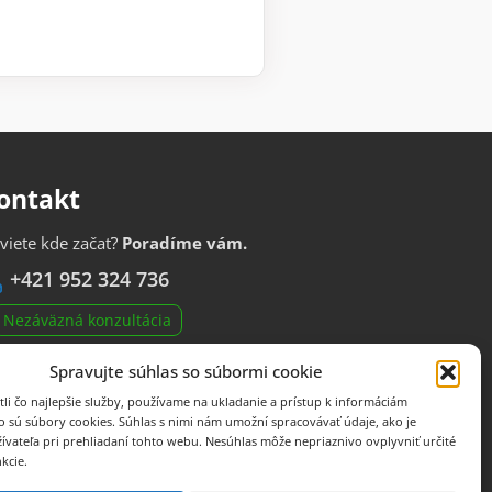
ontakt
viete kde začať?
Poradíme vám.
+421 952 324 736
Nezáväzná konzultácia
fo@inbase.sk
| Brno, Dobrovského 675/4, 612 00
Spravujte súhlas so súbormi cookie
ové ponuky firiem e-mailom
li čo najlepšie služby, používame na ukladanie a prístup k informáciám
o sú súbory cookies. Súhlas s nimi nám umožní spracovávať údaje, ako je
ívateľa pri prehliadaní tohto webu. Nesúhlas môže nepriaznivo ovplyvniť určité
nkcie.
6 InBase s.r.o. | IČO: 044 90 231 | všetky práva vyhradené