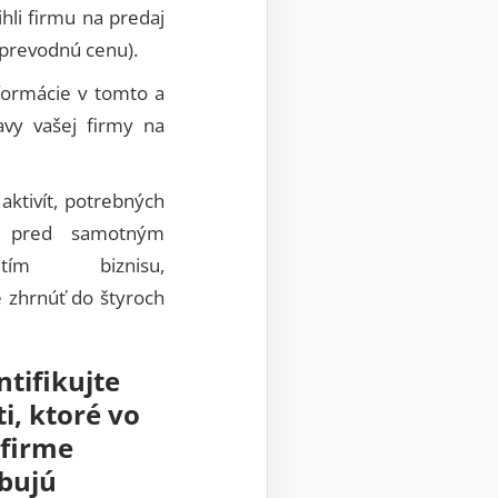
hli firmu na predaj
i prevodnú cenu).
nformácie v tomto a
avy vašej firmy na
ktivít, potrebných
ť pred samotným
nutím biznisu,
zhrnúť do štyroch
ntifikujte
ti, ktoré vo
 firme
bujú