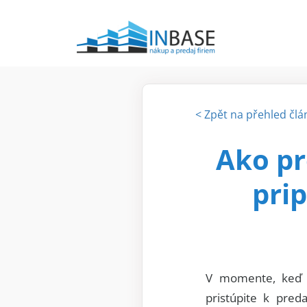
< Zpět na přehled člá
Ako pr
prip
V momente, keď s
pristúpite k pred