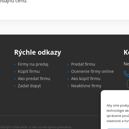
edajnú cenu.
Rýchle odkazy
K
Ne
Firmy na predaj
Predať firmu
Kúpiť firmu
Ocenenie firmy online
Ako predať firmu
Ako kúpiť firmu
Zadať dopyt
Neaktívne firmy
in
N
Aby sme poskyt
technológie ak
správanie použ
vlastnosti a fu
mačným charakter a nie sú verejnou ponukou.
© 2015–202