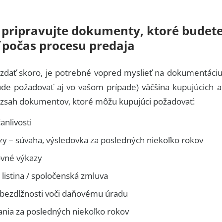
e pripravujte dokumenty, ktoré budet
 počas procesu predaja
zdať skoro, je potrebné vopred myslieť na dokumentáciu
e požadovať aj vo vašom prípade) väčšina kupujúcich al
ozsah dokumentov, ktoré môžu kupujúci požadovať:
nlivosti
zy – súvaha, výsledovka za posledných niekoľko rokov
ovné výkazy
 listina / spoločenská zmluva
 bezdlžnosti voči daňovému úradu
ania za posledných niekoľko rokov