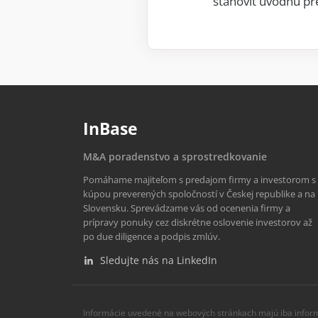
stanoviť úvodnú pr
InBase
M&A poradenstvo a sprostredkovanie
Pomáhame majiteľom s predajom firmy a investorom s
kúpou preverených spoločností v Českej republike a na
Slovensku. Sprevádzame vás od ocenenia firmy a
prípravy ponuky cez diskrétne oslovenie investorov až
po due diligence a podpis zmlúv.
Sledujte nás na LinkedIn
Informácie uvedené na webových stránkach majú iba infor