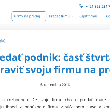
+421 952 324 
Firmy na predaj
Predať firmu
Kúpiť firmu
Oc
nků
edať podnik: časť štvrt
raviť svoju firmu na p
5. decembra 2016
a rozhodnete, že svoju firmu chcete predať, máte 
aju ihneď, a ponúknete firmu v súčasnom stave a kond