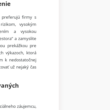
enie
 preferujú firmy s
rizikom, vysokým
tením a vysokou
estora“ a zamyslite
stou prekážkou pre
ch výkazoch, ktorá
om k nedostatočnej
ovať už nejaký čas
ovaných
nciálneho záujemcu,