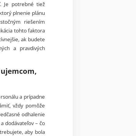
. Je potrebné tiež
ktorý plnenie plánu
astočným riešením
ácia tohto faktora
ívnejšie, ak budete
ných a pravdivých
záujemcom,
ersonálu a prípadne
námiť, vždy pomôže
Predčasné odhalenie
 a dodávateľov – čo
rebujete, aby bola