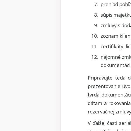
prehľad pohľ
súpis majetk
zmluvy s dod
zoznam klien
certifikáty, li
nájomné zmluv
dokumentáci
Pripravujte teda
prezentovanie úvo
tvrdá dokumentáci
dátam a rokovania
rezervačnej zmluv
V ďalšej časti ser