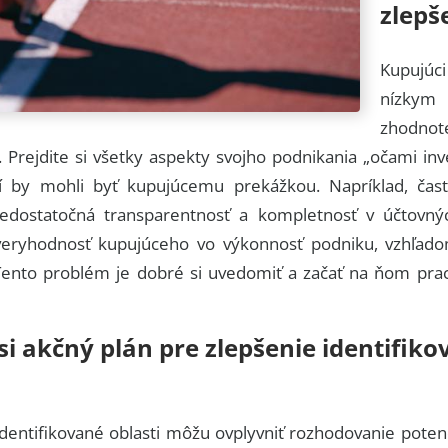
zlepš
Kupujúci
nízkym 
zhodno
 Prejdite si všetky aspekty svojho podnikania „očami inv
tí by mohli byť kupujúcemu prekážkou. Napríklad, ča
edostatočná transparentnosť a kompletnosť v účtovný
veryhodnosť kupujúceho vo výkonnosť podniku, vzhľad
 Tento problém je dobré si uvedomiť a začať na ňom prac
 si akčný plán pre zlepšenie identifik
identifikované oblasti môžu ovplyvniť rozhodovanie pote