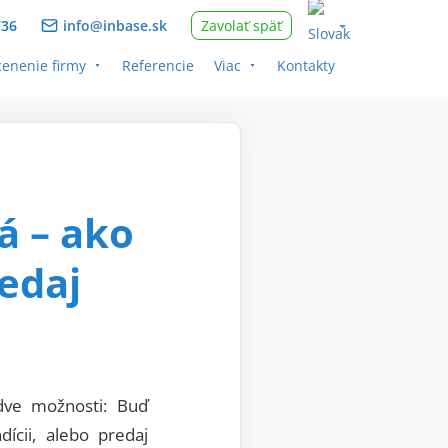
736
info@inbase.sk
Zavolať späť
enenie firmy
Referencie
Viac
Kontakty
á – ako
redaj
dve možnosti: Buď
ícii, alebo predaj