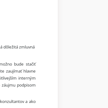
ná dôležitá zmluvná
možno bude stačiť
te zaujímať hlavne
tlivejším interným
ho záujmu podpisom
 konzultantov a ako