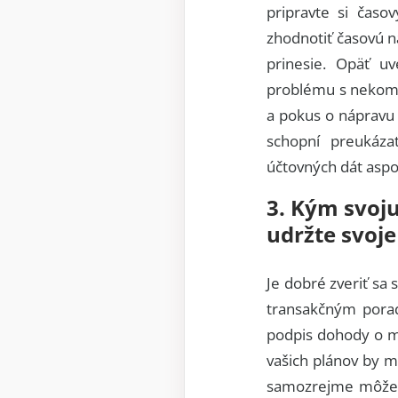
pripravte si časo
zhodnotiť časovú n
prinesie. Opäť u
problému s nekomp
a pokus o nápravu 
schopní preukáza
účtovných dát asp
3. Kým svoj
udržte svoje
Je dobré zveriť sa
transakčným porad
podpis dohody o ml
vašich plánov by m
samozrejme môže z