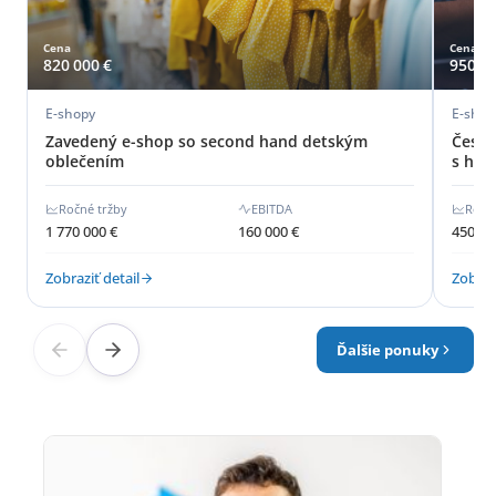
Cena
Cena
820 000 €
950 00
E-shopy
E-shopy
Zavedený e-shop so second hand detským
Česká
oblečením
s hod
Ročné tržby
EBITDA
Ročn
1 770 000 €
160 000 €
450 00
Zobraziť detail
Zobrazi
Ďalšie ponuky