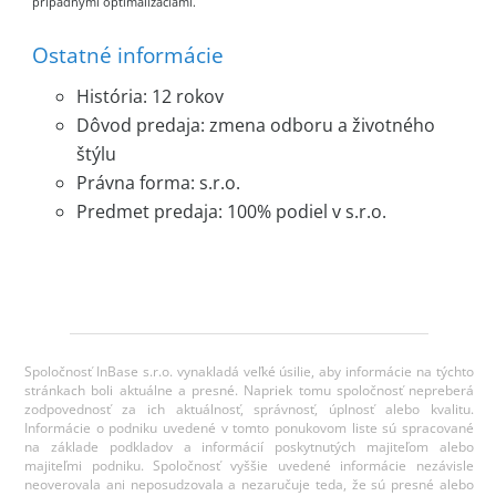
prípadnými optimalizáciami.
Ostatné informácie
História: 12 rokov
Dôvod predaja: zmena odboru a životného
štýlu
Právna forma: s.r.o.
Predmet predaja: 100% podiel v s.r.o.
Spoločnosť InBase s.r.o. vynakladá veľké úsilie, aby informácie na týchto
stránkach boli aktuálne a presné. Napriek tomu spoločnosť nepreberá
zodpovednosť za ich aktuálnosť, správnosť, úplnosť alebo kvalitu.
Informácie o podniku uvedené v tomto ponukovom liste sú spracované
na základe podkladov a informácií poskytnutých majiteľom alebo
majiteľmi podniku. Spoločnosť vyššie uvedené informácie nezávisle
neoverovala ani neposudzovala a nezaručuje teda, že sú presné alebo