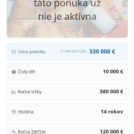
táto ponuka už
nie je aktívna
330 000 €
Cena podniku
(7 990 000 CZK)
10 000 €
Čistý dlh
580 000 €
Ročné tržby
14 rokov
História
120 000 €
Ročná EBITDA