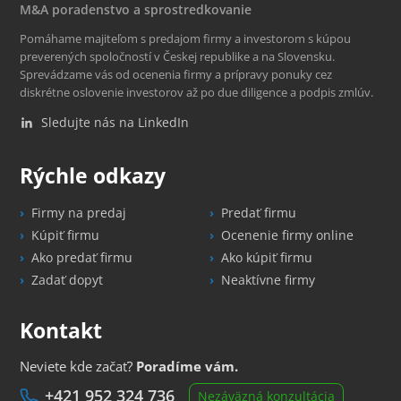
M&A poradenstvo a sprostredkovanie
Pomáhame majiteľom s predajom firmy a investorom s kúpou
preverených spoločností v Českej republike a na Slovensku.
Sprevádzame vás od ocenenia firmy a prípravy ponuky cez
diskrétne oslovenie investorov až po due diligence a podpis zmlúv.
Sledujte nás na LinkedIn
Rýchle odkazy
Firmy na predaj
Predať firmu
Kúpiť firmu
Ocenenie firmy online
Ako predať firmu
Ako kúpiť firmu
Zadať dopyt
Neaktívne firmy
Kontakt
Neviete kde začať?
Poradíme vám.
+421 952 324 736
Nezáväzná konzultácia