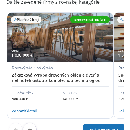
Ďalšie zavedené firmy z rovnakej kategórie.
Plzeňský kraj
Nemovitosti součástí
Slo
Cena
Cena
1 030 000 €
1 500 
Drevovýroba · Iná výroba
Drevov
Zákazková výroba drevených okien a dverí s
Spolo
nehnuteľnosťou a kompletnou technológiou
drevo
Ročné tržby
EBITDA
Ročn
580 000 €
140 000 €
3 800 
Zobraziť detail
Zobrazi
Ďalšie ponuky