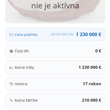
nie je aktívna
1 230 000 €
Cena podniku
(30 000 000 CZK)
0 €
Čistý dlh
1 230 000 €
Ročné tržby
17 rokov
História
210 000 €
Ročná EBITDA