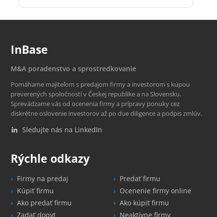
InBase
M&A poradenstvo a sprostredkovanie
Pomáhame majiteľom s predajom firmy a investorom s kúpou
preverených spoločností v Českej republike a na Slovensku.
Sprevádzame vás od ocenenia firmy a prípravy ponuky cez
diskrétne oslovenie investorov až po due diligence a podpis zmlúv.
Sledujte nás na LinkedIn
Rýchle odkazy
Firmy na predaj
Predať firmu
Kúpiť firmu
Ocenenie firmy online
Ako predať firmu
Ako kúpiť firmu
Zadať dopyt
Neaktívne firmy