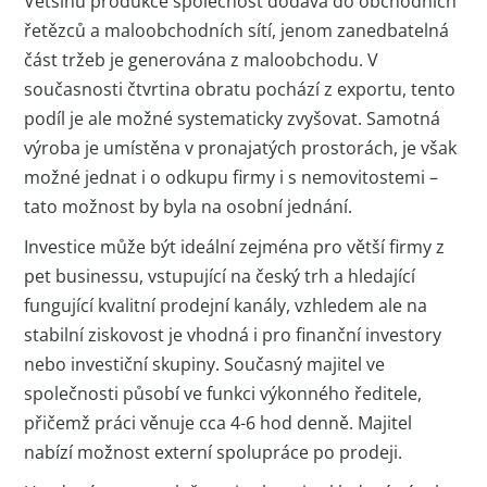
Většinu produkce společnost dodává do obchodních
řetězců a maloobchodních sítí, jenom zanedbatelná
část tržeb je generována z maloobchodu. V
současnosti čtvrtina obratu pochází z exportu, tento
podíl je ale možné systematicky zvyšovat. Samotná
výroba je umístěna v pronajatých prostorách, je však
možné jednat i o odkupu firmy i s nemovitostemi –
tato možnost by byla na osobní jednání.
Investice může být ideální zejména pro větší firmy z
pet businessu, vstupující na český trh a hledající
fungující kvalitní prodejní kanály, vzhledem ale na
stabilní ziskovost je vhodná i pro finanční investory
nebo investiční skupiny. Současný majitel ve
společnosti působí ve funkci výkonného ředitele,
přičemž práci věnuje cca 4-6 hod denně. Majitel
nabízí možnost externí spolupráce po prodeji.