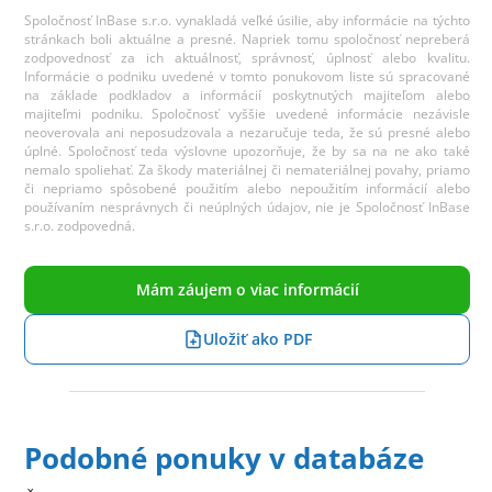
Spoločnosť InBase s.r.o. vynakladá veľké úsilie, aby informácie na týchto
stránkach boli aktuálne a presné. Napriek tomu spoločnosť nepreberá
zodpovednosť za ich aktuálnosť, správnosť, úplnosť alebo kvalitu.
Informácie o podniku uvedené v tomto ponukovom liste sú spracované
na základe podkladov a informácií poskytnutých majiteľom alebo
majiteľmi podniku. Spoločnosť vyššie uvedené informácie nezávisle
neoverovala ani neposudzovala a nezaručuje teda, že sú presné alebo
úplné. Spoločnosť teda výslovne upozorňuje, že by sa na ne ako také
nemalo spoliehať. Za škody materiálnej či nemateriálnej povahy, priamo
či nepriamo spôsobené použitím alebo nepoužitím informácií alebo
používaním nesprávnych či neúplných údajov, nie je Spoločnosť InBase
s.r.o. zodpovedná.
Mám záujem o viac informácií
Uložiť ako PDF
Podobné ponuky v databáze