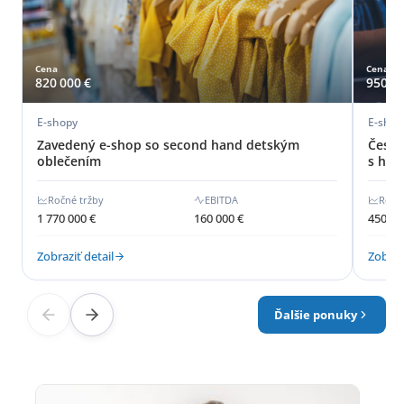
Cena
Cena
820 000 €
950 00
E-shopy
E-shopy
Zavedený e-shop so second hand detským
Česká
oblečením
s hod
Ročné tržby
EBITDA
Ročn
1 770 000 €
160 000 €
450 00
Zobraziť detail
Zobrazi
Ďalšie ponuky