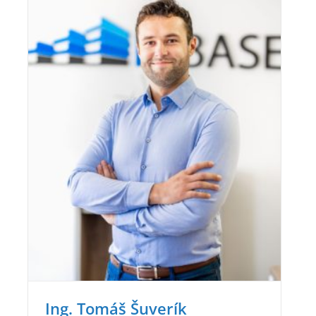
Ing. Tomáš Šuverík