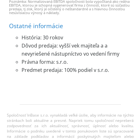
Poznámka: Normalizovaná EBITDA spoločnosti bola vypočítaná ako reálna
EBITDA, ktorou je schopná vygenerovať firma z činností, ktoré sú súčasťou
predaja, tj zisk, ktorý je očistený o neštandardné a s hlavnou činnosťou
nesúvisiacou výnosy a náklady.
Ostatné informácie
História: 30 rokov
Dôvod predaja: vyšší vek majiteľa a a
nevyriešené nástupníctvo vo vedení firmy
Právna forma: s.r.o.
Predmet predaja: 100% podiel v s.r.o.
Spoločnosť InBase s.r.o. vynakladá veľké úsilie, aby informácie na týchto
stránkach boli aktuálne a presné. Napriek tomu spoločnosť nepreberá
zodpovednosť za ich aktuálnosť, správnosť, úplnosť alebo kvalitu.
Informácie o podniku uvedené v tomto ponukovom liste sú spracované
na základe podkladov a informácií poskytnutých majiteľom alebo