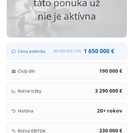
táto ponuka už
nie je aktívna
1 650 000 €
Cena podniku
(40 000 000 CZK)
190 000 €
Čistý dlh
3 290 000 €
Ročné tržby
20+ rokov
História
330 000 €
Ročná EBITDA