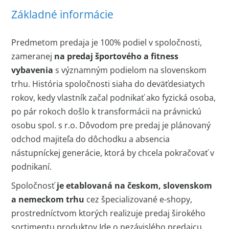
Základné informácie
Predmetom predaja je 100% podiel v spoločnosti,
zameranej
na predaj športového a fitness
vybavenia
s významným podielom na slovenskom
trhu. História spoločnosti siaha do deväťdesiatych
rokov, kedy vlastník začal podnikať ako fyzická osoba,
po pár rokoch došlo k transformácii na právnickú
osobu spol. s r.o. Dôvodom pre predaj je plánovaný
odchod majiteľa do dôchodku a absencia
nástupníckej generácie, ktorá by chcela pokračovať v
podnikaní.
Spoločnosť
je etablovaná na českom, slovenskom
a nemeckom trhu
cez špecializované e-shopy,
prostredníctvom ktorých realizuje predaj širokého
sortimentu produktov.Ide o nezávislého predajcu,