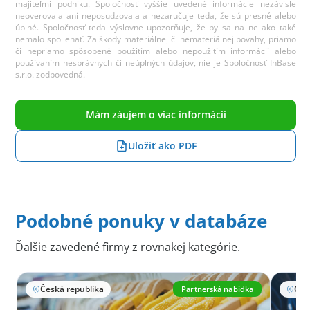
majiteľmi podniku. Spoločnosť vyššie uvedené informácie nezávisle
neoverovala ani neposudzovala a nezaručuje teda, že sú presné alebo
úplné. Spoločnosť teda výslovne upozorňuje, že by sa na ne ako také
nemalo spoliehať. Za škody materiálnej či nemateriálnej povahy, priamo
či nepriamo spôsobené použitím alebo nepoužitím informácií alebo
používaním nesprávnych či neúplných údajov, nie je Spoločnosť InBase
s.r.o. zodpovedná.
Mám záujem o viac informácií
Uložiť ako PDF
Podobné ponuky v databáze
Ďalšie zavedené firmy z rovnakej kategórie.
Česká republika
Partnerská nabídka
Čes