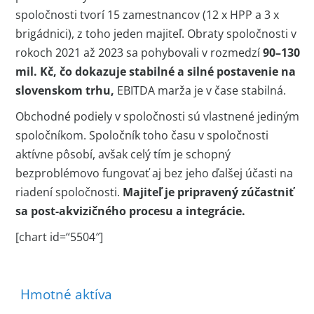
spoločnosti tvorí 15 zamestnancov (12 x HPP a 3 x
brigádnici), z toho jeden majiteľ. Obraty spoločnosti v
rokoch 2021 až 2023 sa pohybovali v rozmedzí
90–130
mil. Kč, čo dokazuje stabilné a silné postavenie na
slovenskom trhu,
EBITDA marža je v čase stabilná.
Obchodné podiely v spoločnosti sú vlastnené jediným
spoločníkom. Spoločník toho času v spoločnosti
aktívne pôsobí, avšak celý tím je schopný
bezproblémovo fungovať aj bez jeho ďalšej účasti na
riadení spoločnosti.
Majiteľ je pripravený zúčastniť
sa post-akvizičného procesu a integrácie.
[chart id=“5504″]
Hmotné aktíva