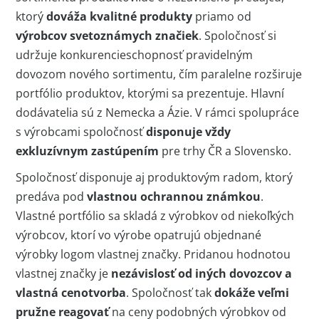
ktorý
dováža kvalitné produkty
priamo od
výrobcov svetoznámych značiek
. Spoločnosť si
udržuje konkurencieschopnosť pravidelným
dovozom nového sortimentu, čím paralelne rozširuje
portfólio produktov, ktorými sa prezentuje. Hlavní
dodávatelia sú z Nemecka a Ázie. V rámci spolupráce
s výrobcami spoločnosť
disponuje vždy
exkluzívnym zastúpením
pre trhy ČR a Slovensko.
Spoločnosť disponuje aj produktovým radom, ktorý
predáva pod
vlastnou ochrannou známkou
.
Vlastné portfólio sa skladá z výrobkov od niekoľkých
výrobcov, ktorí vo výrobe opatrujú objednané
výrobky logom vlastnej značky. Pridanou hodnotou
vlastnej značky je
nezávislosť od iných dovozcov a
vlastná cenotvorba
. Spoločnosť tak
dokáže veľmi
pružne reagovať
na ceny podobných výrobkov od