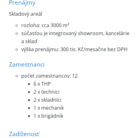
Prenájmy
Skladový areál
rozloha: cca 3000 m²
súčasťou je integrovaný showroom, kancelárie
a sklad
výška prenájmu: 300 tis. Kč/mesačne bez DPH
Zamestnanci
počet zamestnancov: 12
6 x THP
2 x technici
2 x skladníci
1 x mechanik
1 x brigádnik
Zadlženosť